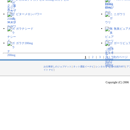
ビターメロンパワー
ニガウリ
ガラナシード
無臭ピュアガ
ガラナ200mg
ガーリピュア 
1
|
2
|
3
|
4
次のページ
お仕事探しのジョブゲット
|
ネット通販イーナビ
|
レンタルサーバー比較NAVI
|
ア
イト ナビ
|
Copyright (C) 2