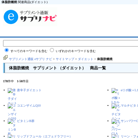
体脂肪燃焼
関連商品(ダイエット)
すべてのキーワードを含む
いずれかのキーワードを含む
サプリメント通販 eサプリ ナビ
>
サイトマップ
>
ダイエット
>
体脂肪燃焼
体脂肪燃焼 サプリメント （ダイエット） 商品一覧
178
件中
1
-
50
件目
唐辛子ダイエット
αリポ酸＋L
コエンザイムQ10
マルチビタ
ビタミンB群
サンパワーC
リップドフュール（エフェドラフリー）
リーン・フ