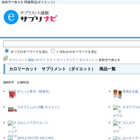
カロリーカット
関連商品(ダイエット)
すべてのキーワードを含む
いずれかのキーワードを含む
サプリメント通販 eサプリ ナビ
>
サイトマップ
>
ダイエット
>
カロリーカット
カロリーカット サプリメント （ダイエット） 商品一覧
103
件中
1
-
50
件目
すらっと寒天（粉寒天)
美再生主義
コタラヒムαリポ酸 ダイエット
キダチアロ
ガルシニアダイエット
ギムネマ
APPLE PECTIN 100 CAPS
ホーディア