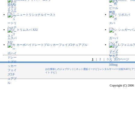
ニュートリショナルイースト
リポスパ
トリムスパ X32
シュガーバ
カーボハイドレートブロッカーフェイズ2チュアブル
L-フェニルア
1
|
2
|
3
次のページ
お仕事探しのジョブゲット
|
ネット通販イーナビ
|
レンタルサーバー比較NAVI
|
ア
イト ナビ
|
Copyright (C) 2