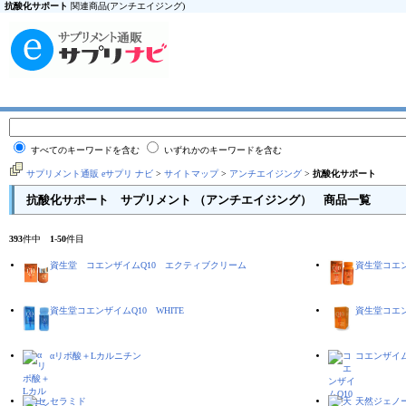
抗酸化サポート
関連商品(アンチエイジング)
すべてのキーワードを含む
いずれかのキーワードを含む
サプリメント通販 eサプリ ナビ
>
サイトマップ
>
アンチエイジング
>
抗酸化サポート
抗酸化サポート サプリメント （アンチエイジング） 商品一覧
393
件中
1
-
50
件目
資生堂 コエンザイムQ10 エクティブクリーム
資生堂コエン
資生堂コエンザイムQ10 WHITE
資生堂コエン
αリポ酸＋Lカルニチン
コエンザイム
セラミド
天然ジェノ