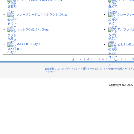
グレープシードエキストラクト100mg
グレープシー
ウルトラCoQ10・100mg
アルファリポ酸
MAXILIFE CoQ10
ビタミンEコン
1
|
2
|
3
|
4
|
5
|
6
|
7
|
8
お仕事探しのジョブゲット
|
ネット通販イーナビ
|
レンタルサーバー比較NAVI
|
ア
イト ナビ
|
Copyright (C) 2